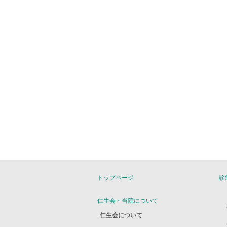
トップページ
診
仁生会・当院について
仁生会について