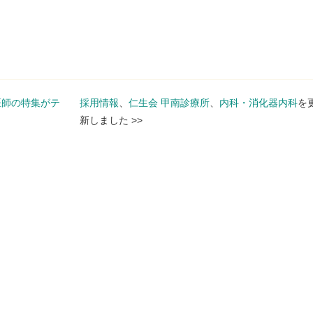
医師の特集がテ
採用情報
、
仁生会 甲南診療所
、
内科・消化器内科
を
新しました
>>