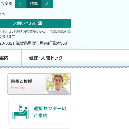
イズ変更
小
標準
大
方へ
お問い合わせ
向上および通話内容確認のため、電話通話の録
ております
20-3321 滋賀県甲賀市甲南町葛木958