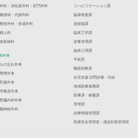
外科・消化器外科・肛門外科
リハビリテーション課
糖尿病・代謝内科
臨床検査課
整形外科・形成外科
放射線課
婦人科
臨床工学課
放射線科
栄養管理課
臨床心理課
殊外来
手術室
もの忘れ外来
糖尿病教室
禁煙外来
在宅支援 訪問診療・往診
乳腺外来
地域医療連携課
呼吸器外来
医事課・秘書課
腎臓内科外来
管理課
脳神経外科
診療情報管理課
医療安全管理室・感染対策管理室