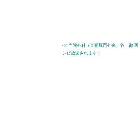
<<
当院外科（直腸肛門外来）谷 徹 
レビ放送されます！