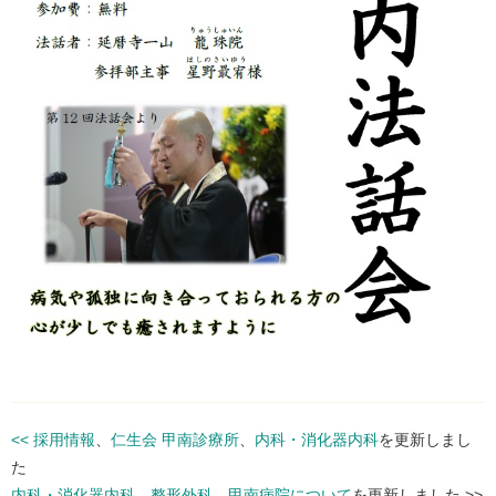
<<
採用情報
、
仁生会 甲南診療所
、
内科・消化器内科
を更新しまし
た
内科・消化器内科
、
整形外科
、
甲南病院について
を更新しました
>>