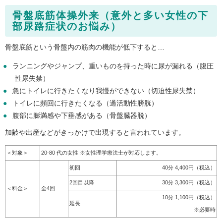
骨盤底筋体操外来（意外と多い女性の下
部尿路症状のお悩み）
骨盤底筋という骨盤内の筋肉の機能が低下すると…
ランニングやジャンプ、重いものを持った時に尿が漏れる（腹圧
性尿失禁）
急にトイレに行きたくなり我慢ができない（切迫性尿失禁）
トイレに頻回に行きたくなる（過活動性膀胱）
腹部に膨満感や下垂感がある（骨盤臓器脱）
加齢や出産などがきっかけで出現すると言われています。
＜対象＞
20-80 代の女性 ※女性理学療法士が対応します。
初回
40分 4,400円（税込）
2回目以降
30分 3,300円（税込）
＜料金＞
全4回
10分 1,100円（税込）
延長
※必要時