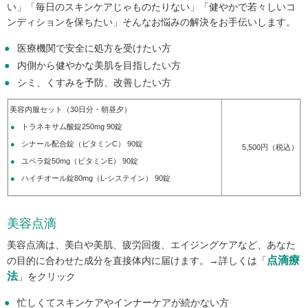
い」「毎日のスキンケアじゃものたりない」「健やかで若々しいコ
ンディションを保ちたい」そんなお悩みの解決をお手伝いします。
医療機関で安全に処方を受けたい方
内側から健やかな美肌を目指したい方
シミ、くすみを予防、改善したい方
美容内服セット（30日分・朝昼夕）
トラネキサム酸錠250mg 90錠
シナール配合錠（ビタミンC） 90錠
5,500円（税込）
ユベラ錠50mg（ビタミンE） 90錠
ハイチオール錠80mg（L-システイン） 90錠
美容点滴
美容点滴は、美白や美肌、疲労回復、エイジングケアなど、あなた
点滴療
の目的に合わせた成分を直接体内に届けます。→詳しくは「
法
」をクリック
忙しくてスキンケアやインナーケアが続かない方